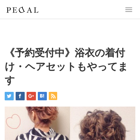
T
o
g
g
l
e
n
《予約受付中》浴衣の着付
a
v
け・ヘアセットもやってま
i
g
す
a
t
i
o
n