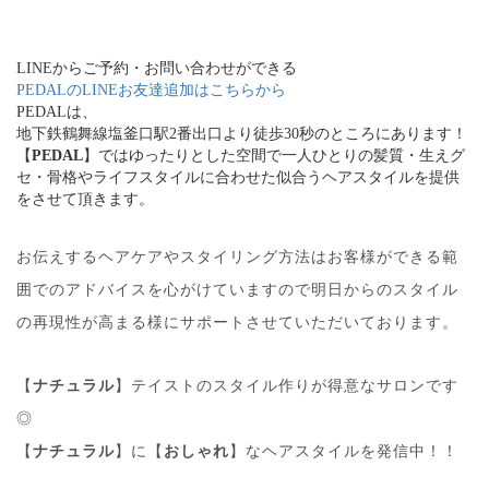
LINEからご予約・お問い合わせができる
PEDALのLINEお友達追加はこちらから
PEDALは、
地下鉄鶴舞線塩釜口駅2番出口より徒歩30秒のところにあります！
【
PEDAL
】ではゆったりとした空間で一人ひとりの髪質・生えグ
セ・骨格やライフスタイルに合わせた似合うヘアスタイルを提供
をさせて頂きます。
お伝えするヘアケアやスタイリング方法はお客様ができる範
囲でのアドバイスを心がけていますので明日からのスタイル
の再現性が高まる様にサポートさせていただいております。
【
ナチュラル
】テイストのスタイル作りが得意なサロンです
◎
【
ナチュラル
】に【
おしゃれ
】なヘアスタイルを発信中！！