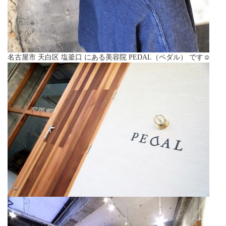
名古屋市 天白区 塩釜口 にある美容院 PEDAL（ペダル） です☺︎