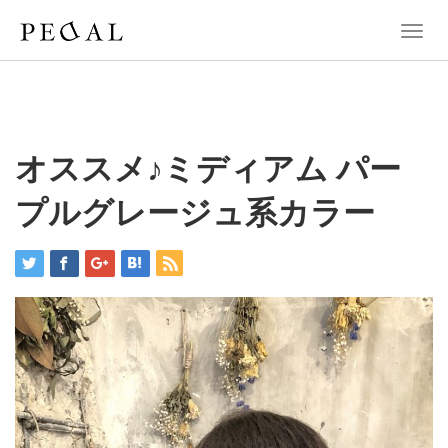
T
o
g
g
l
e
n
オススメ♪ミディアム パー
a
v
プルグレージュ系カラー
i
g
a
t
i
o
n