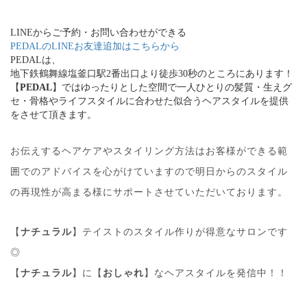
LINEからご予約・お問い合わせができる
PEDALのLINEお友達追加はこちらから
PEDALは、
地下鉄鶴舞線塩釜口駅2番出口より徒歩30秒のところにあります！
【
PEDAL
】ではゆったりとした空間で一人ひとりの髪質・生えグ
セ・骨格やライフスタイルに合わせた似合うヘアスタイルを提供
をさせて頂きます。
お伝えするヘアケアやスタイリング方法はお客様ができる範
囲でのアドバイスを心がけていますので明日からのスタイル
の再現性が高まる様にサポートさせていただいております。
【
ナチュラル
】テイストのスタイル作りが得意なサロンです
◎
【
ナチュラル
】に【
おしゃれ
】なヘアスタイルを発信中！！