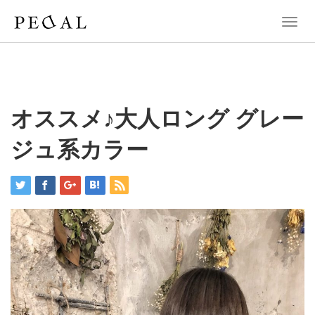
T
o
g
g
l
e
n
オススメ♪大人ロング グレー
a
v
ジュ系カラー
i
g
a
t
i
o
n