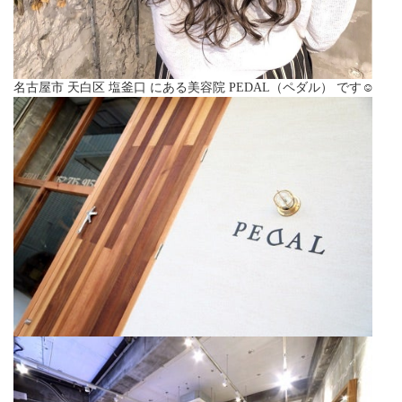
名古屋市 天白区 塩釜口 にある美容院 PEDAL（ペダル） です☺︎