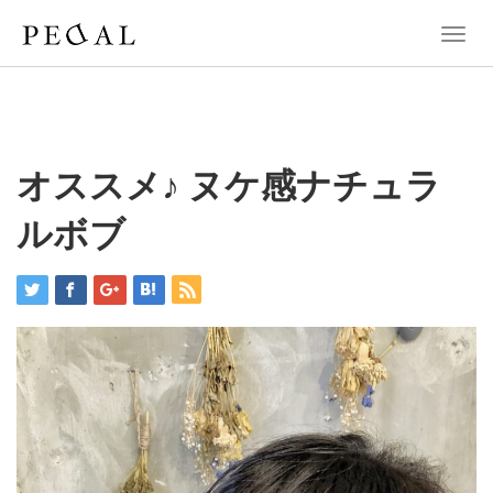
T
o
g
g
l
e
n
オススメ♪ ヌケ感ナチュラ
a
v
ルボブ
i
g
a
t
i
o
n