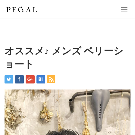
T
o
g
g
l
e
n
オススメ♪ メンズ ベリーシ
a
v
ョート
i
g
a
t
i
o
n