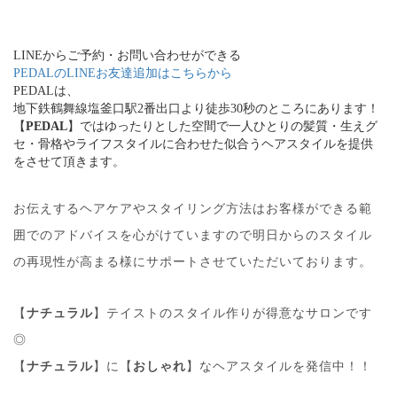
LINEからご予約・お問い合わせができる
PEDALのLINEお友達追加はこちらから
PEDALは、
地下鉄鶴舞線塩釜口駅2番出口より徒歩30秒のところにあります！
【
PEDAL
】ではゆったりとした空間で一人ひとりの髪質・生えグ
セ・骨格やライフスタイルに合わせた似合うヘアスタイルを提供
をさせて頂きます。
お伝えするヘアケアやスタイリング方法はお客様ができる範
囲でのアドバイスを心がけていますので明日からのスタイル
の再現性が高まる様にサポートさせていただいております。
【
ナチュラル
】テイストのスタイル作りが得意なサロンです
◎
【
ナチュラル
】に【
おしゃれ
】なヘアスタイルを発信中！！