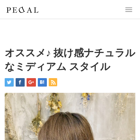
T
o
g
g
l
e
n
オススメ♪ 抜け感ナチュラル
a
v
なミディアム スタイル
i
g
a
t
i
o
n