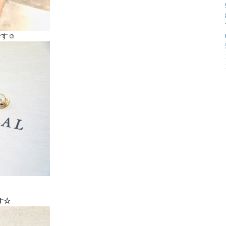
す☺︎
す☆