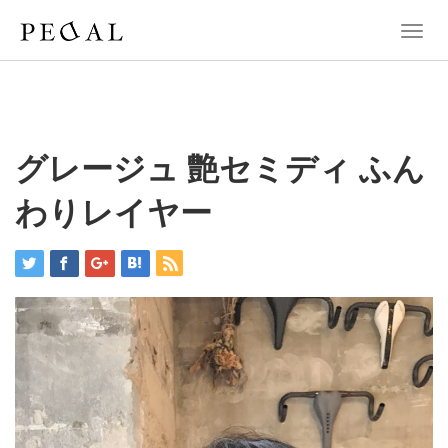
T
o
g
g
l
e
n
グレージュ 艶セミディ ふん
a
v
わりレイヤー
i
g
a
t
i
o
n