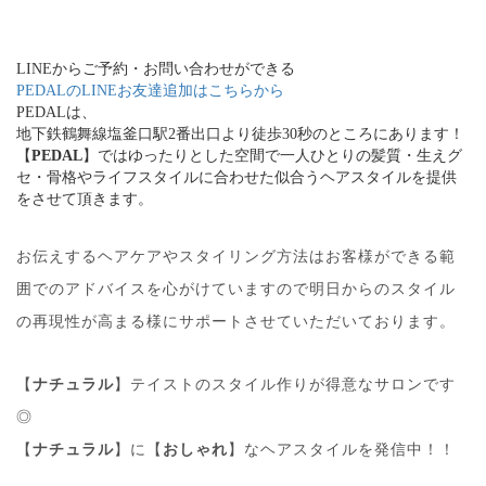
LINEからご予約・お問い合わせができる
PEDALのLINEお友達追加はこちらから
PEDALは、
地下鉄鶴舞線塩釜口駅2番出口より徒歩30秒のところにあります！
【
PEDAL
】ではゆったりとした空間で一人ひとりの髪質・生えグ
セ・骨格やライフスタイルに合わせた似合うヘアスタイルを提供
をさせて頂きます。
お伝えするヘアケアやスタイリング方法はお客様ができる範
囲でのアドバイスを心がけていますので明日からのスタイル
の再現性が高まる様にサポートさせていただいております。
【
ナチュラル
】テイストのスタイル作りが得意なサロンです
◎
【
ナチュラル
】に【
おしゃれ
】なヘアスタイルを発信中！！