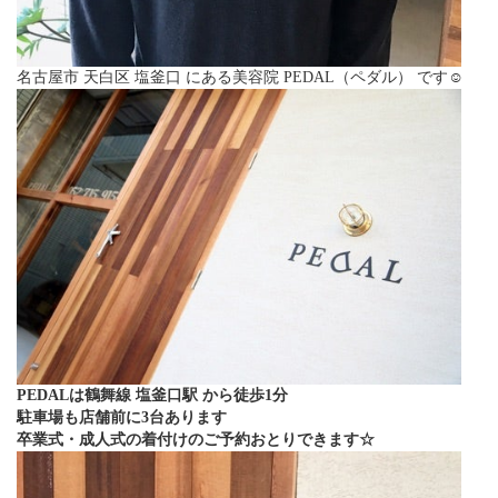
名古屋市 天白区 塩釜口 にある美容院 PEDAL（ペダル） です☺︎
PEDALは鶴舞線 塩釜口駅 から徒歩1分
駐車場も店舗前に3台あります
卒業式・成人式の着付けのご予約おとりできます☆