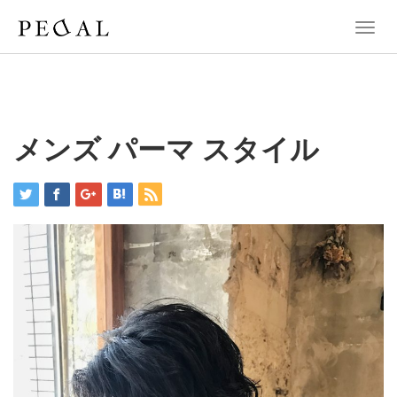
T
o
g
g
l
e
n
メンズ パーマ スタイル
a
v
i
g
a
t
i
o
n