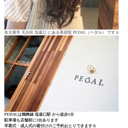
名古屋市 天白区 塩釜口 にある美容院 PEDAL（ペダル） です☺︎
PEDALは鶴舞線 塩釜口駅 から徒歩1分
駐車場も店舗前に3台あります
卒業式・成人式の着付けのご予約おとりできます☆