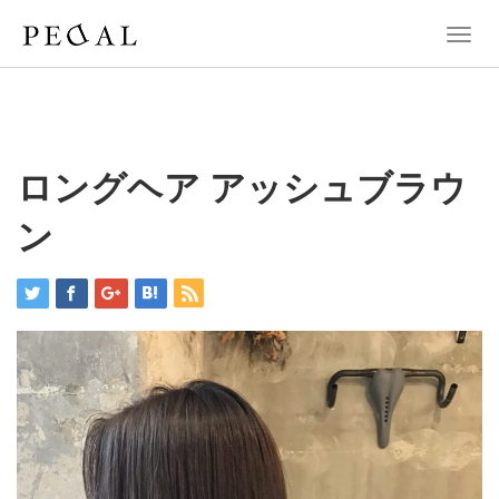
T
o
g
g
l
e
n
ロングヘア アッシュブラウ
a
v
ン
i
g
a
t
i
o
n