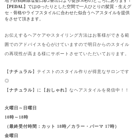
地下鉄鶴舞線塩釜口駅2番出口より徒歩30秒のところにあります！
【
PEDAL
】ではゆったりとした空間で一人ひとりの髪質・生えグ
セ・骨格やライフスタイルに合わせた似合うヘアスタイルを提供
をさせて頂きます。
お伝えするヘアケアやスタイリング方法はお客様ができる範
囲でのアドバイスを心がけていますので明日からのスタイル
の再現性が高まる様にサポートさせていただいております。
【
ナチュラル
】テイストのスタイル作りが得意なサロンです
◎
【
ナチュラル
】に【
おしゃれ
】なヘアスタイルを発信中！！
火曜日～日曜日
10時～18時
（最終受付時間：カット 18時／カラー・パーマ 17時）
金曜日