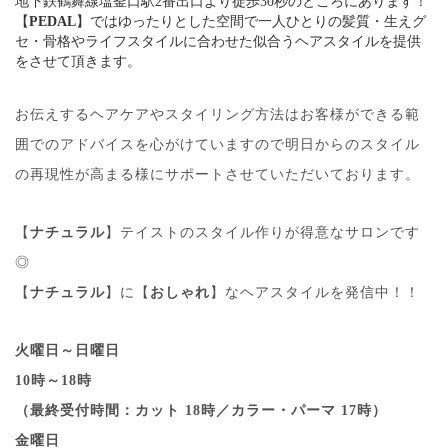
地下鉄鶴舞線塩釜口駅2番出口より徒歩30秒のところにあります！
【
PEDAL
】ではゆったりとした空間で一人ひとりの髪質・生えグ
セ・骨格やライフスタイルに合わせた似合うヘアスタイルを提供
をさせて頂きます。
お伝えするヘアケアやスタイリング方法はお客様ができる範
囲でのアドバイスを心がけていますので明日からのスタイル
の再現性が高まる様にサポートさせていただいております。
【
ナチュラル
】テイストのスタイル作りが得意なサロンです
◎
【
ナチュラル
】に【
おしゃれ
】なヘアスタイルを発信中！！
火曜日～日曜日
10時～18時
（最終受付時間：カット 18時／カラー・パーマ 17時）
金曜日