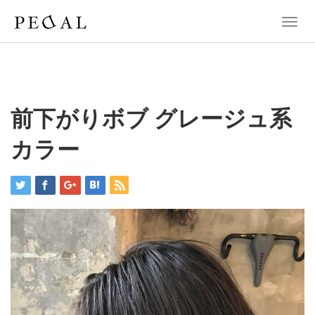
T
o
g
g
l
e
n
前下がりボブ グレージュ系
a
v
カラー
i
g
a
t
i
o
n