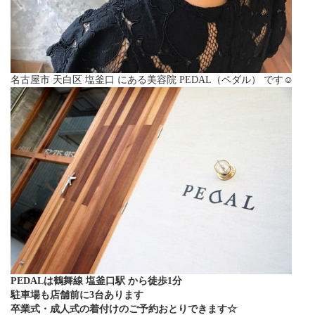
名古屋市 天白区 塩釜口 にある美容院 PEDAL（ペダル） です☺︎
PEDALは鶴舞線 塩釜口駅 から徒歩1分
駐車場も店舗前に3台あります
卒業式・成人式の着付けのご予約おとりできます☆