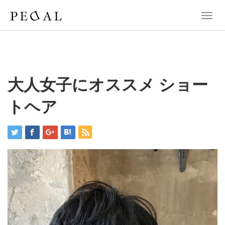
T
o
g
g
l
e
n
大人女子にオススメ ショー
a
v
トヘア
i
g
a
t
i
o
n