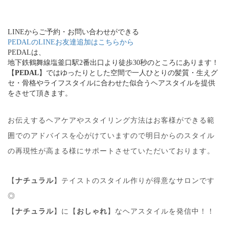
LINEからご予約・お問い合わせができる
PEDALのLINEお友達追加はこちらから
PEDALは、
地下鉄鶴舞線塩釜口駅2番出口より徒歩30秒のところにあります！
【
PEDAL
】ではゆったりとした空間で一人ひとりの髪質・生えグ
セ・骨格やライフスタイルに合わせた似合うヘアスタイルを提供
をさせて頂きます。
お伝えするヘアケアやスタイリング方法はお客様ができる範
囲でのアドバイスを心がけていますので明日からのスタイル
の再現性が高まる様にサポートさせていただいております。
【
ナチュラル
】テイストのスタイル作りが得意なサロンです
◎
【
ナチュラル
】に【
おしゃれ
】なヘアスタイルを発信中！！