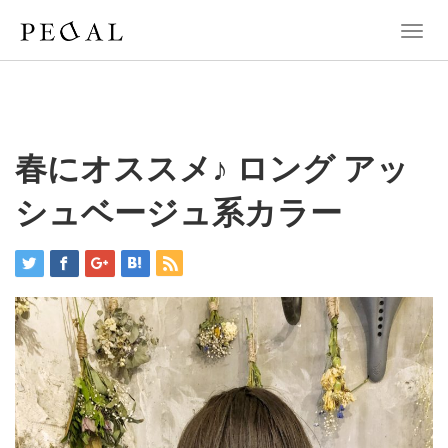
T
o
g
g
l
e
n
春にオススメ♪ ロング アッ
a
v
シュベージュ系カラー
i
g
a
t
i
o
n