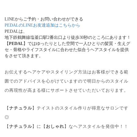
LINEからご予約・お問い合わせができる
PEDALのLINEお友達追加はこちらから
PEDALは、
地下鉄鶴舞線塩釜口駅2番出口より徒歩30秒のところにあります！
【
PEDAL
】ではゆったりとした空間で一人ひとりの髪質・生えグ
セ・骨格やライフスタイルに合わせた似合うヘアスタイルを提供
をさせて頂きます。
お伝えするヘアケアやスタイリング方法はお客様ができる範
囲でのアドバイスを心がけていますので明日からのスタイル
の再現性が高まる様にサポートさせていただいております。
【
ナチュラル
】テイストのスタイル作りが得意なサロンです
◎
【
ナチュラル
】に【
おしゃれ
】なヘアスタイルを発信中！！