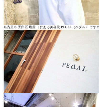
名古屋市 天白区 塩釜口 にある美容院 PEDAL（ペダル） です☺︎