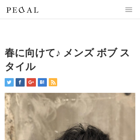
T
o
g
g
l
e
n
春に向けて♪ メンズ ボブ ス
a
v
タイル
i
g
a
t
i
o
n