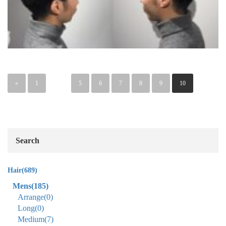
«
1
…
5
6
7
8
9
10
Search
Hair
(689)
Mens
(185)
Arrange
(0)
Long
(0)
Medium
(7)