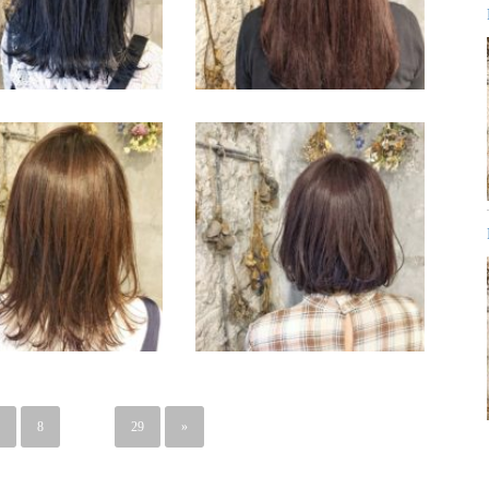
8
…
29
»