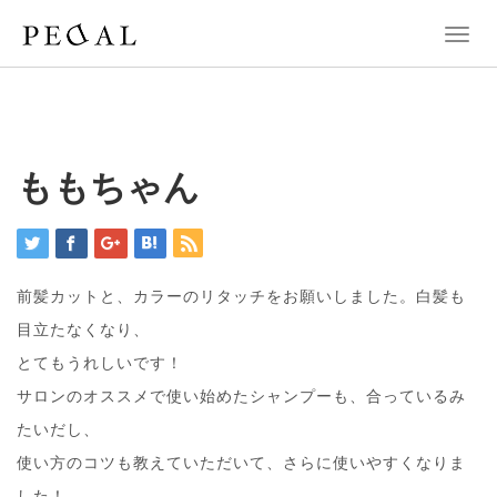
T
o
g
g
l
e
n
ももちゃん
a
v
i
g
a
前髪カットと、カラーのリタッチをお願いしました。白髪も
t
i
目立たなくなり、
o
とてもうれしいです！
n
サロンのオススメで使い始めたシャンプーも、合っているみ
たいだし、
使い方のコツも教えていただいて、さらに使いやすくなりま
した！