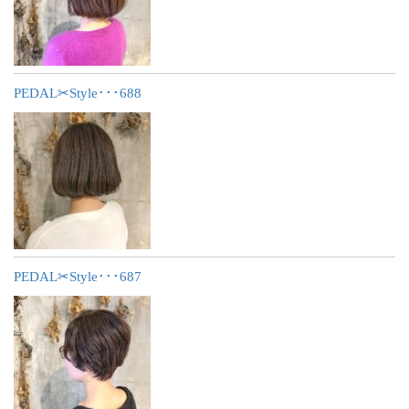
PEDAL✂︎Style･･･688
PEDAL✂︎Style･･･687