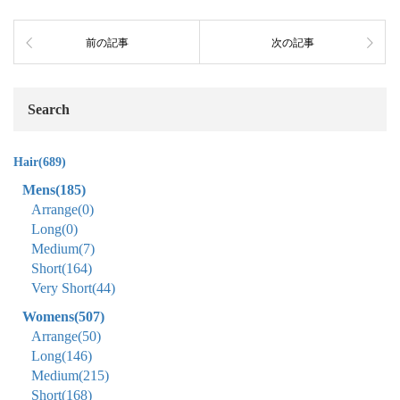
前の記事
次の記事
Search
Hair
(689)
Mens
(185)
Arrange
(0)
Long
(0)
Medium
(7)
Short
(164)
Very Short
(44)
Womens
(507)
Arrange
(50)
Long
(146)
Medium
(215)
Short
(168)