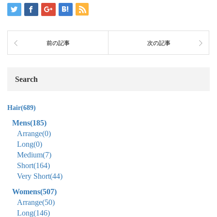
前の記事
次の記事
Search
Hair
(689)
Mens
(185)
Arrange
(0)
Long
(0)
Medium
(7)
Short
(164)
Very Short
(44)
Womens
(507)
Arrange
(50)
Long
(146)