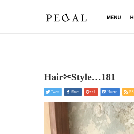
MENU
H
Hair✂︎Style…181
Tweet
Share
+1
Hatena
RS