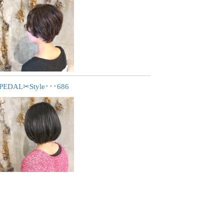
PEDAL✂︎Style･･･686