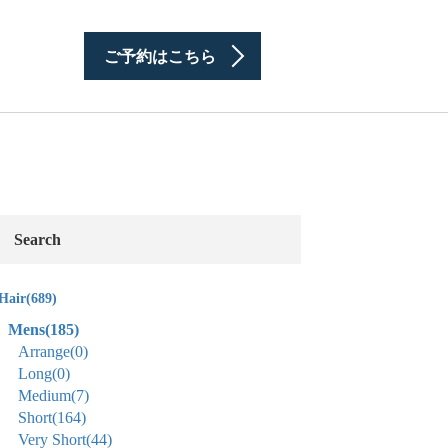
ご予約はこちら
Search
Hair
(689)
Mens
(185)
Arrange
(0)
Long
(0)
Medium
(7)
Short
(164)
Very Short
(44)