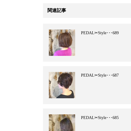
関連記事
PEDAL✂︎Style･･･689
PEDAL✂︎Style･･･687
PEDAL✂︎Style･･･685