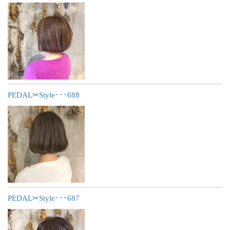
PEDAL✂︎Style･･･688
PEDAL✂︎Style･･･687