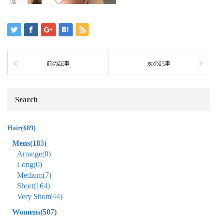
前の記事
次の記事
Search
Hair
(689)
Mens
(185)
Arrange
(0)
Long
(0)
Medium
(7)
Short
(164)
Very Short
(44)
Womens
(507)