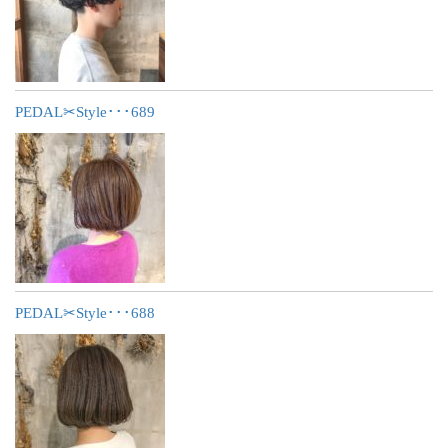
PEDAL✂︎Style･･･689
PEDAL✂︎Style･･･688