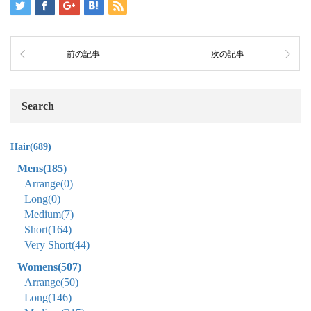
前の記事
次の記事
Search
Hair
(689)
Mens
(185)
Arrange
(0)
Long
(0)
Medium
(7)
Short
(164)
Very Short
(44)
Womens
(507)
Arrange
(50)
Long
(146)