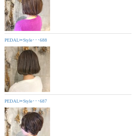
PEDAL✂︎Style･･･688
PEDAL✂︎Style･･･687