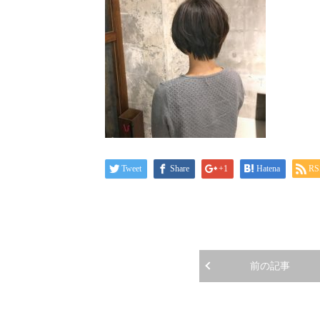
Tweet
Share
+1
Hatena
RS
前の記事