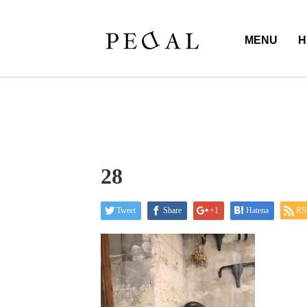
MENU
H
28
Tweet
Share
+1
Hatena
RS