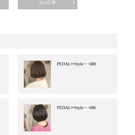
次の記事
PEDAL✂︎Style･･･688
PEDAL✂︎Style･･･686