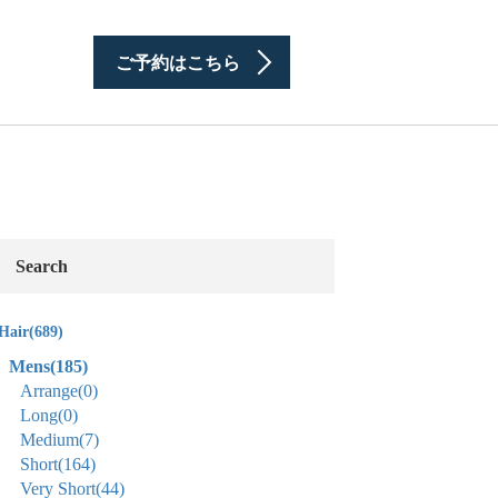
ご予約はこちら
Search
Hair
(689)
Mens
(185)
Arrange
(0)
Long
(0)
Medium
(7)
Short
(164)
Very Short
(44)