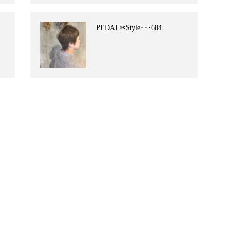
PEDAL✂︎Style･･･684