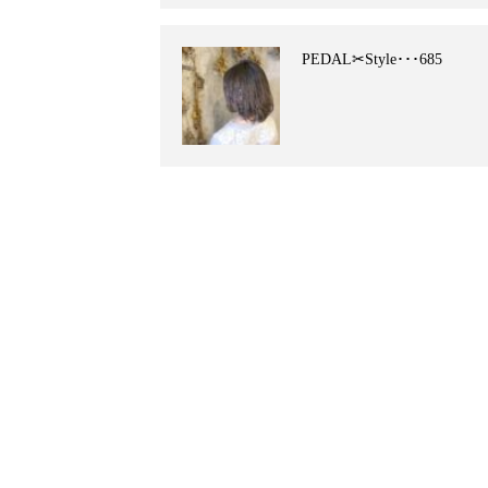
PEDAL✂︎Style･･･685