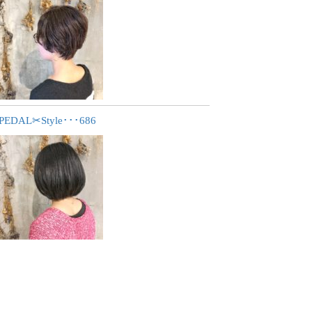
PEDAL✂︎Style･･･686