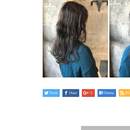
Tweet
Share
+1
Hatena
RS