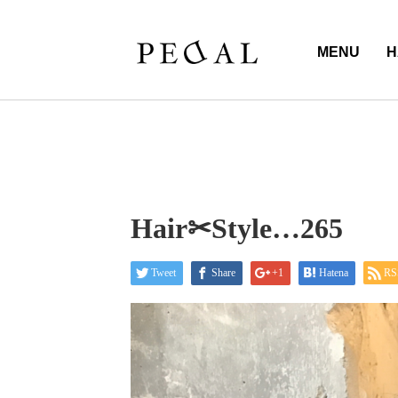
MENU
H
Hair✂︎Style…265
Tweet
Share
+1
Hatena
RS