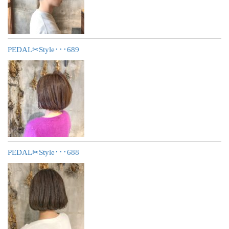
PEDAL✂︎Style･･･689
PEDAL✂︎Style･･･688