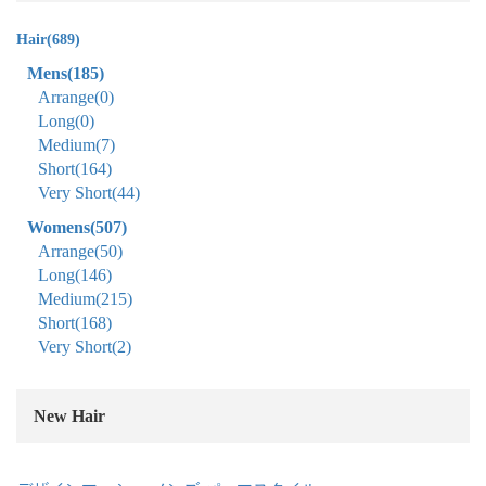
Hair
(689)
Mens
(185)
Arrange
(0)
Long
(0)
Medium
(7)
Short
(164)
Very Short
(44)
Womens
(507)
Arrange
(50)
Long
(146)
Medium
(215)
Short
(168)
Very Short
(2)
New Hair