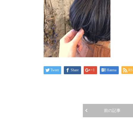
Tweet
Share
+1
Hatena
RS
前の記事