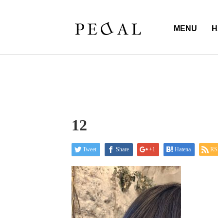
MENU
H
12
Tweet
Share
+1
Hatena
RS