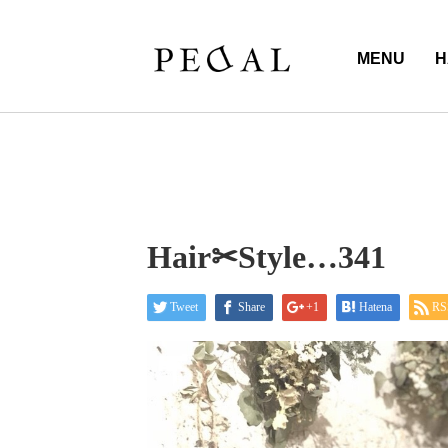
MENU
H
Hair✂︎Style…341
Tweet
Share
+1
Hatena
RS