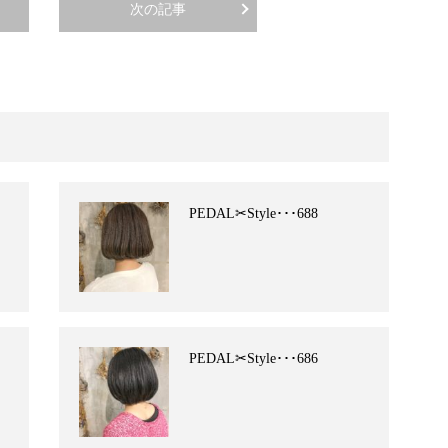
次の記事
PEDAL✂︎Style･･･688
PEDAL✂︎Style･･･686