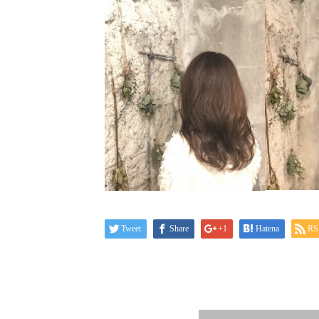
Tweet
Share
+1
Hatena
RS