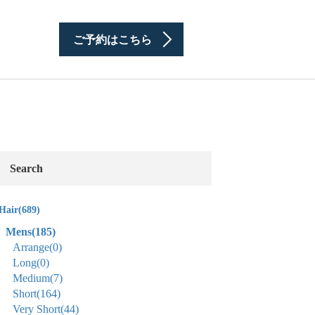
ご予約はこちら
Search
Hair
(689)
Mens
(185)
Arrange
(0)
Long
(0)
Medium
(7)
Short
(164)
Very Short
(44)