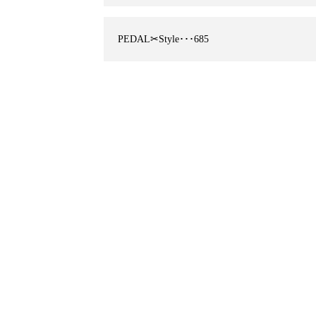
PEDAL✂︎Style･･･685