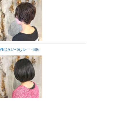
PEDAL✂︎Style･･･686