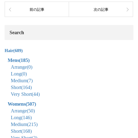
前の記事
次の記事
Search
Hair
(689)
Mens
(185)
Arrange
(0)
Long
(0)
Medium
(7)
Short
(164)
Very Short
(44)
Womens
(507)
Arrange
(50)
Long
(146)
Medium
(215)
Short
(168)
Very Short
(2)