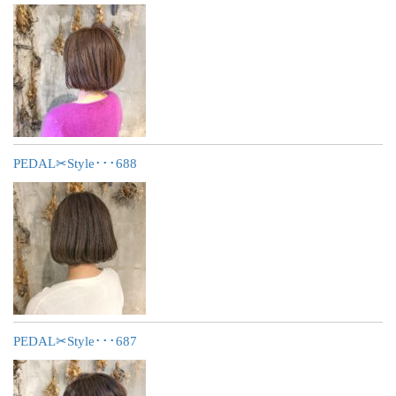
PEDAL✂︎Style･･･688
PEDAL✂︎Style･･･687