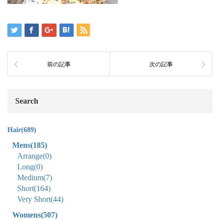
前の記事
次の記事
Search
Hair
(689)
Mens
(185)
Arrange
(0)
Long
(0)
Medium
(7)
Short
(164)
Very Short
(44)
Womens
(507)