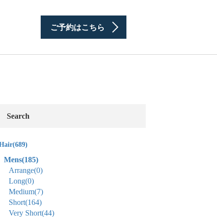
ご予約はこちら
Search
Hair
(689)
Mens
(185)
Arrange
(0)
Long
(0)
Medium
(7)
Short
(164)
Very Short
(44)