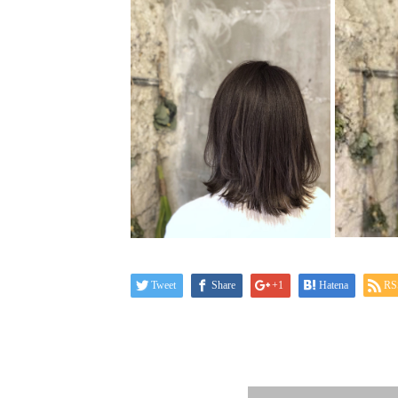
Tweet
Share
+1
Hatena
RS