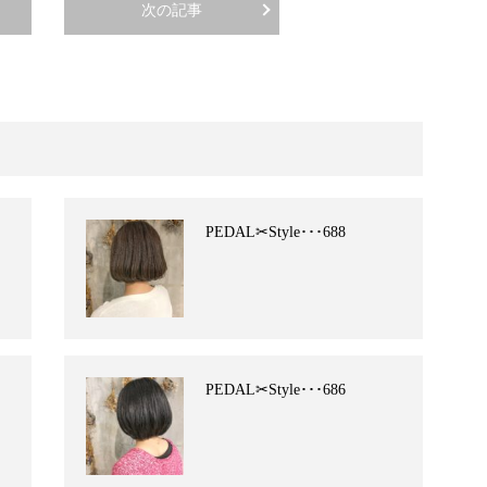
次の記事
PEDAL✂︎Style･･･688
PEDAL✂︎Style･･･686