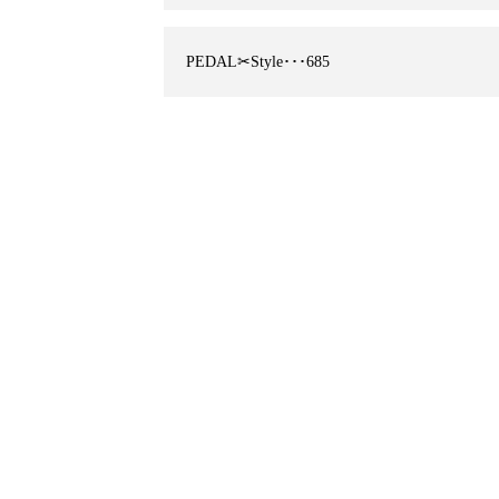
PEDAL✂︎Style･･･685