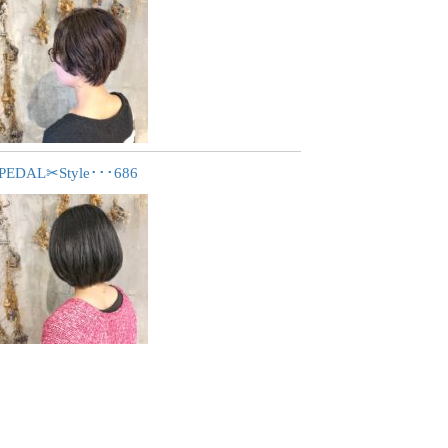
PEDAL✂︎Style･･･686