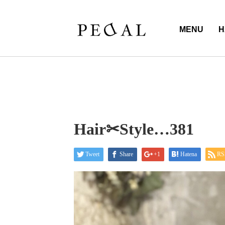
MENU
H
Hair✂︎Style…381
Tweet
Share
+1
Hatena
RS