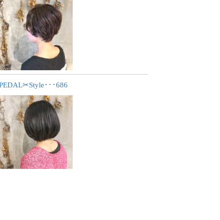
PEDAL✂︎Style･･･686