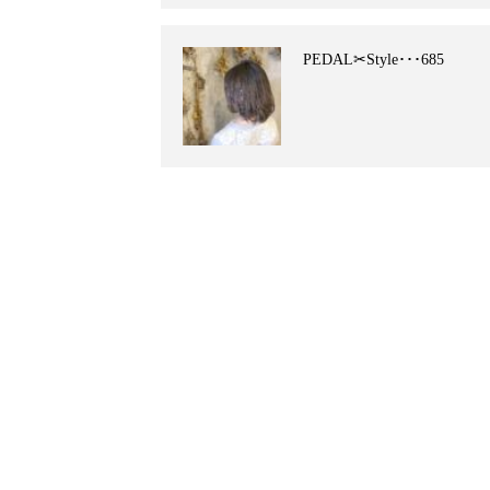
PEDAL✂︎Style･･･685