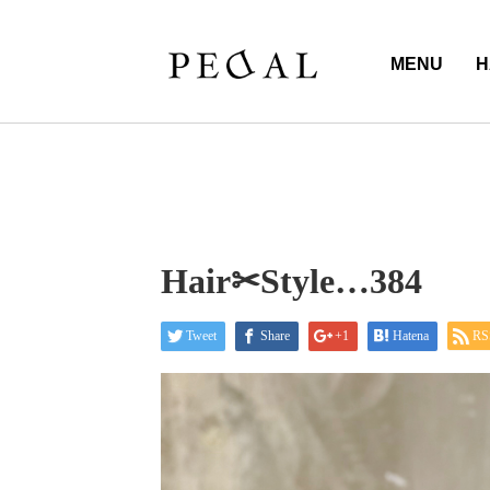
MENU
H
Hair✂︎Style…384
Tweet
Share
+1
Hatena
RS