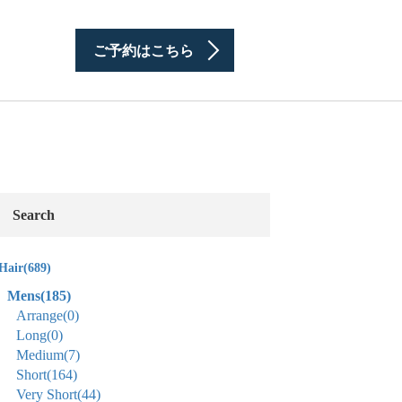
ご予約はこちら
Search
Hair
(689)
Mens
(185)
Arrange
(0)
Long
(0)
Medium
(7)
Short
(164)
Very Short
(44)