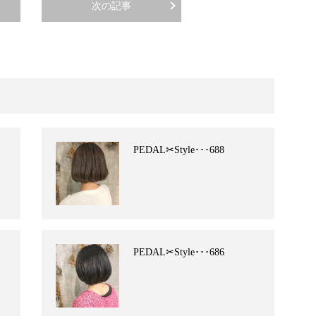
次の記事
PEDAL✂︎Style･･･688
PEDAL✂︎Style･･･686