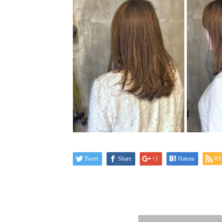
Tweet
Share
+1
Hatena
RS