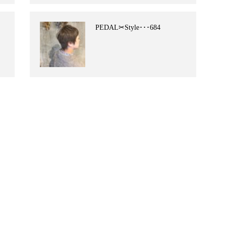
PEDAL✂︎Style･･･684