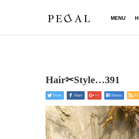
MENU
H
Hair✂︎Style…391
Tweet
Share
+1
Hatena
RS