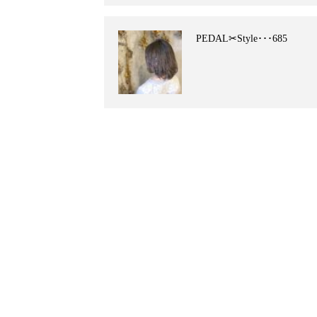
PEDAL✂︎Style･･･685