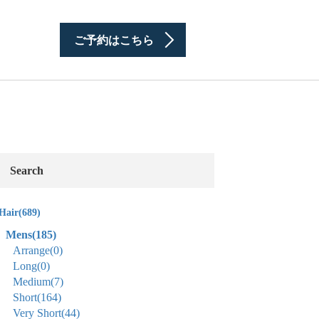
ご予約はこちら
Search
Hair
(689)
Mens
(185)
Arrange
(0)
Long
(0)
Medium
(7)
Short
(164)
Very Short
(44)