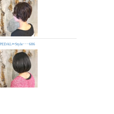
PEDAL✂︎Style･･･686