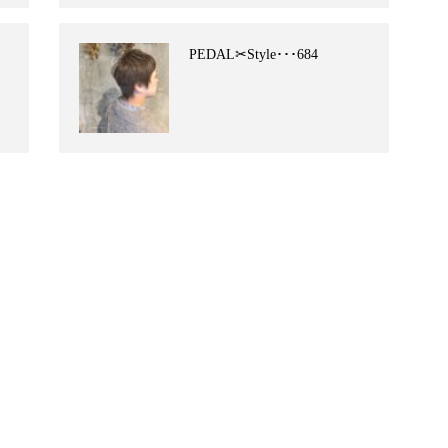
PEDAL✂︎Style･･･684