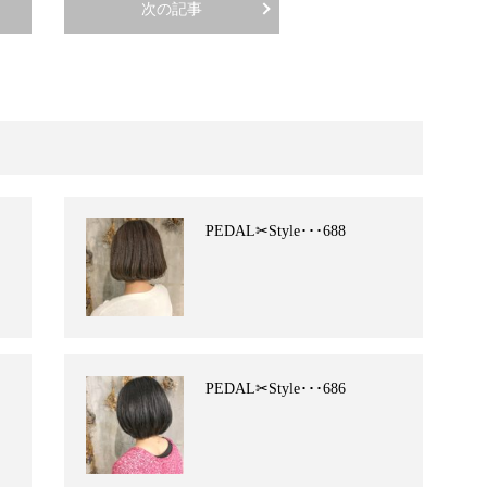
次の記事
PEDAL✂︎Style･･･688
PEDAL✂︎Style･･･686