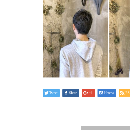
Tweet
Share
+1
Hatena
RS