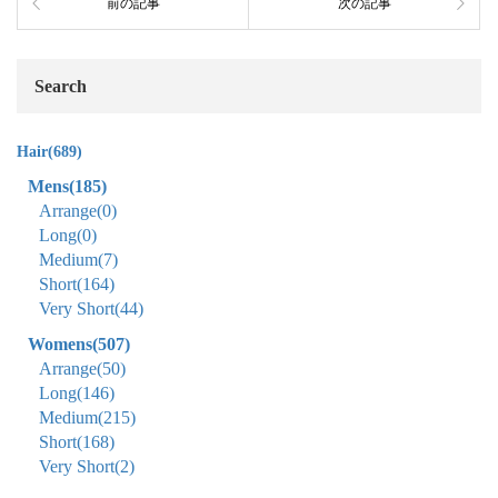
前の記事
次の記事
Search
Hair
(689)
Mens
(185)
Arrange
(0)
Long
(0)
Medium
(7)
Short
(164)
Very Short
(44)
Womens
(507)
Arrange
(50)
Long
(146)
Medium
(215)
Short
(168)
Very Short
(2)