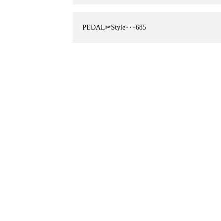
PEDAL✂︎Style･･･685