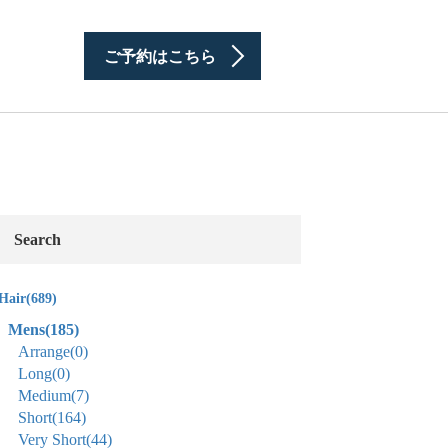
ご予約はこちら
Search
Hair
(689)
Mens
(185)
Arrange
(0)
Long
(0)
Medium
(7)
Short
(164)
Very Short
(44)