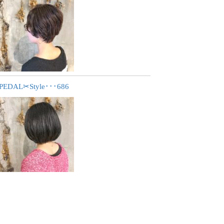
PEDAL✂︎Style･･･686