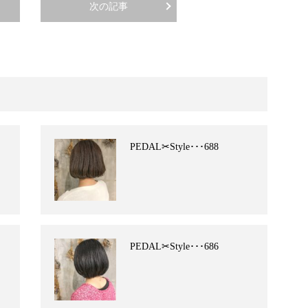
次の記事
PEDAL✂︎Style･･･688
PEDAL✂︎Style･･･686