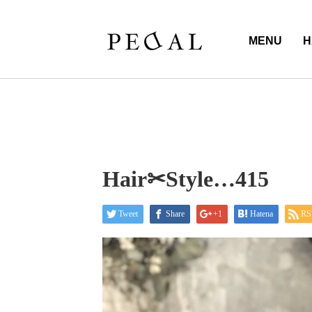
MENU
H
Hair✂︎Style…415
Tweet
Share
+1
Hatena
RS