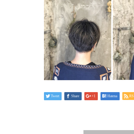
Tweet
Share
+1
Hatena
RS