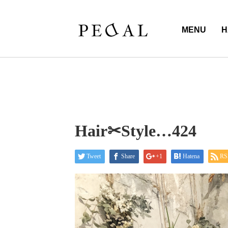
MENU
H
Hair✂︎Style…424
Tweet
Share
+1
Hatena
RS