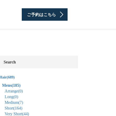
ご予約はこちら
Search
Hair
(689)
Mens
(185)
Arrange
(0)
Long
(0)
Medium
(7)
Short
(164)
Very Short
(44)