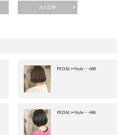
次の記事
PEDAL✂︎Style･･･688
PEDAL✂︎Style･･･686