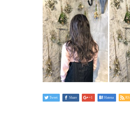
Tweet
Share
+1
Hatena
RS