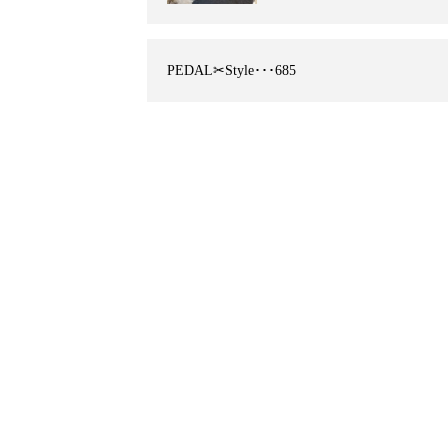
PEDAL✂︎Style･･･685