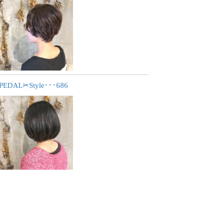
PEDAL✂︎Style･･･686