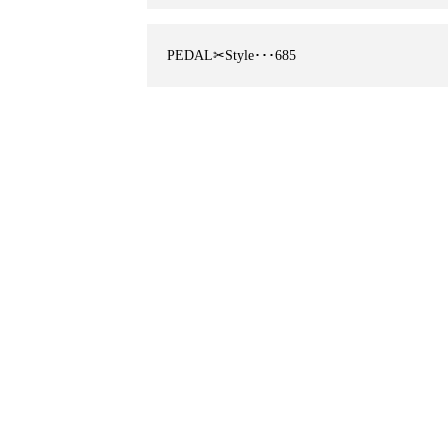
PEDAL✂︎Style･･･685