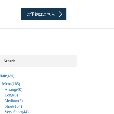
ご予約はこちら
Search
Hair
(689)
Mens
(185)
Arrange
(0)
Long
(0)
Medium
(7)
Short
(164)
Very Short
(44)