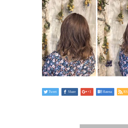
Tweet
Share
+1
Hatena
RS