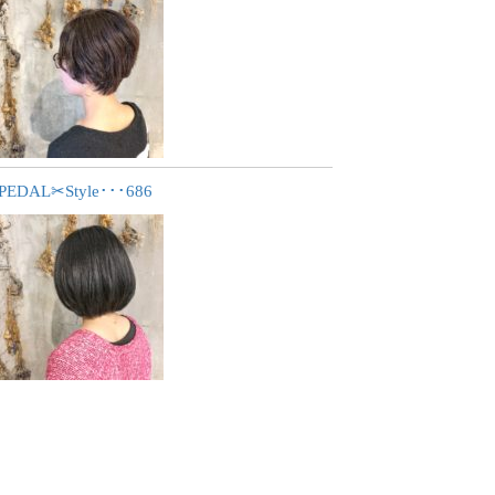
PEDAL✂︎Style･･･686