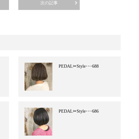
次の記事
PEDAL✂︎Style･･･688
PEDAL✂︎Style･･･686