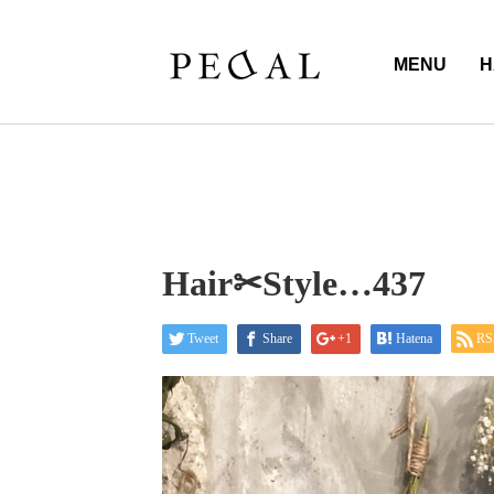
MENU
H
Hair✂︎Style…437
Tweet
Share
+1
Hatena
RS