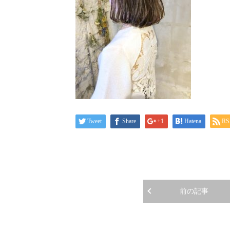
Tweet
Share
+1
Hatena
RS
前の記事