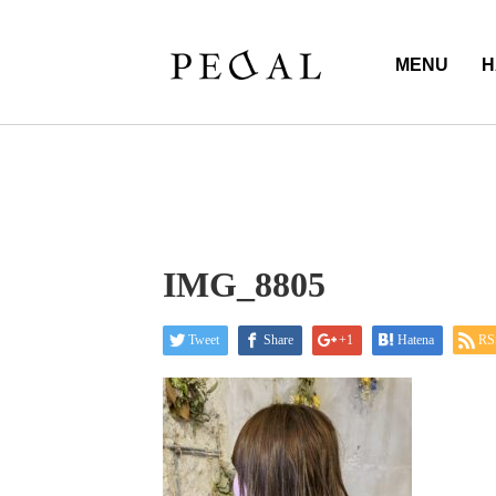
MENU
H
IMG_8805
Tweet
Share
+1
Hatena
RS