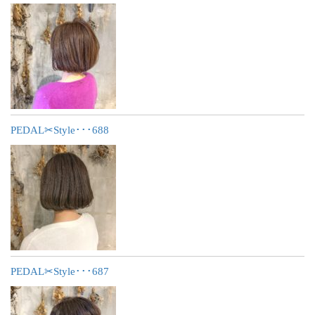
PEDAL✂︎Style･･･688
PEDAL✂︎Style･･･687