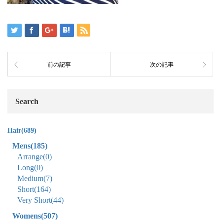
前の記事
次の記事
Search
Hair
(689)
Mens
(185)
Arrange
(0)
Long
(0)
Medium
(7)
Short
(164)
Very Short
(44)
Womens
(507)