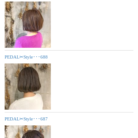
PEDAL✂︎Style･･･688
PEDAL✂︎Style･･･687