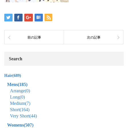
前の記事
次の記事
Search
Hair
(689)
Mens
(185)
Arrange
(0)
Long
(0)
Medium
(7)
Short
(164)
Very Short
(44)
Womens
(507)