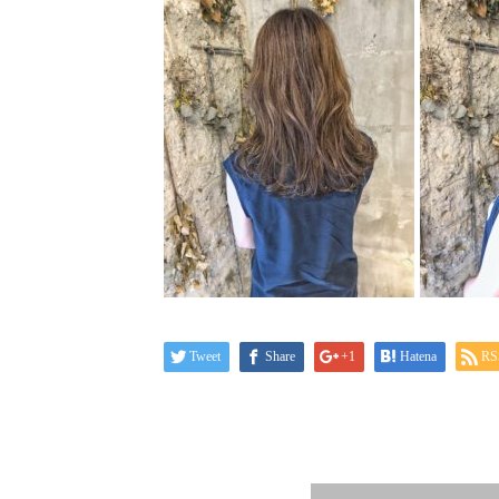
Tweet
Share
+1
Hatena
RS