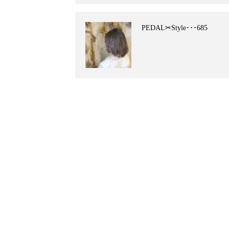
PEDAL✂︎Style･･･685