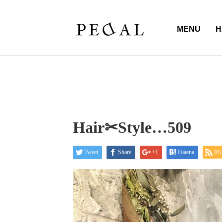
MENU
H
Hair✂︎Style…509
Tweet
Share
+1
Hatena
RS