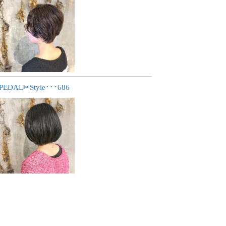
PEDAL✂︎Style･･･686