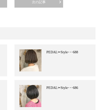
次の記事
PEDAL✂︎Style･･･688
PEDAL✂︎Style･･･686