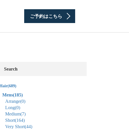
ご予約はこちら
Search
Hair
(689)
Mens
(185)
Arrange
(0)
Long
(0)
Medium
(7)
Short
(164)
Very Short
(44)