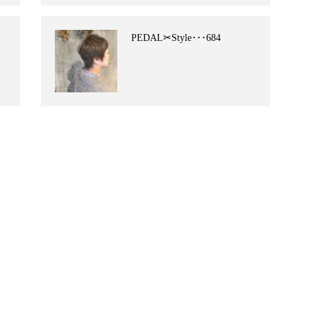
PEDAL✂︎Style･･･684