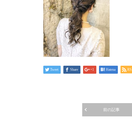
Tweet
Share
+1
Hatena
RS
前の記事