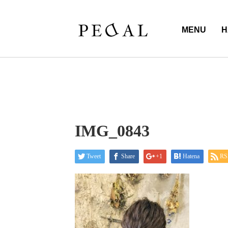
MENU
H
IMG_0843
Tweet
Share
+1
Hatena
RS