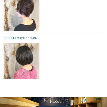
PEDAL✂︎Style･･･686