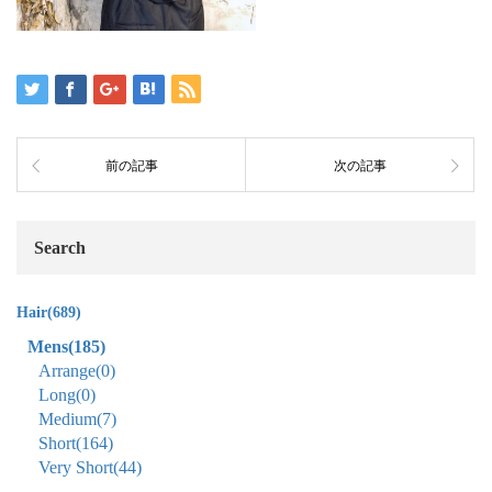
前の記事
次の記事
Search
Hair
(689)
Mens
(185)
Arrange
(0)
Long
(0)
Medium
(7)
Short
(164)
Very Short
(44)