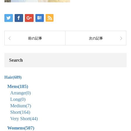
前の記事
次の記事
Search
Hair
(689)
Mens
(185)
Arrange
(0)
Long
(0)
Medium
(7)
Short
(164)
Very Short
(44)
Womens
(507)