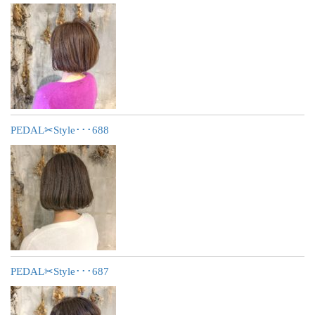
PEDAL✂︎Style･･･688
PEDAL✂︎Style･･･687