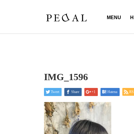
MENU
H
IMG_1596
Tweet
Share
+1
Hatena
RS