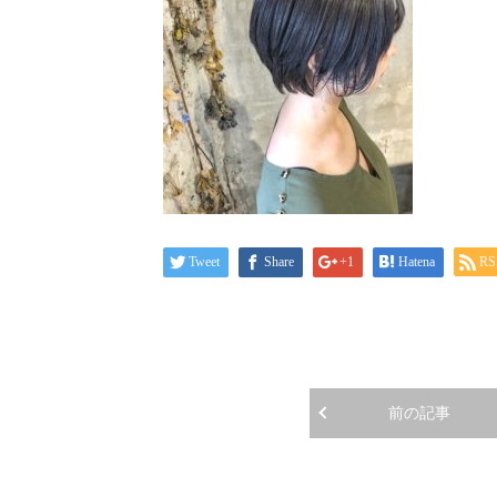
Tweet
Share
+1
Hatena
RS
前の記事