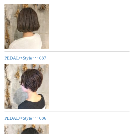
PEDAL✂︎Style･･･687
PEDAL✂︎Style･･･686