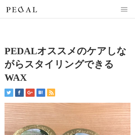
T
o
g
g
l
e
n
PEDALオススメのケアしな
a
v
がらスタイリングできる
i
g
WAX
a
t
i
o
n